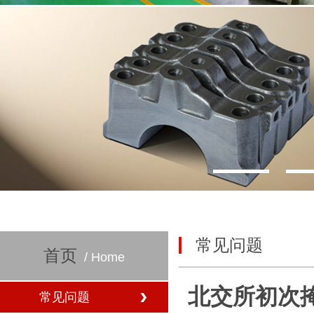
常见问题
首页
/ Home
北交所初次
常见问题