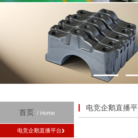
电竞企鹅直播平
首页
/ Home
电竞企鹅直播平台