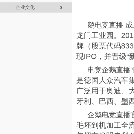
企业文化
成
鹅电竞直播
龙门工业园。
2
牌（股票代码833
现IPO，并晋级“
电竞企鹅直播
是德国大众汽车
广泛用于奥迪、
牙利、巴西、墨
企鹅电竞直播
毛坯到机加工全