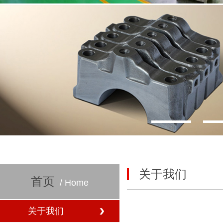
关于我们
首页
/ Home
关于我们