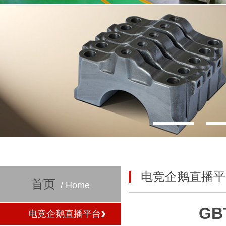
电竞企鹅直播平
首页
/ Home
GB
电竞企鹅直播平台