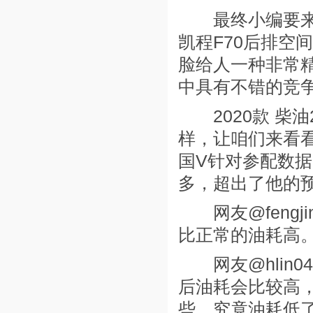
最终小编要来为
凯程F70后排空
脸给人一种非常
中具有不错的竞
2020款 柴油2
样，让咱们来看看广
国V针对参配数据的
多，超出了他的
网友@fengj
比正常的油耗高。
网友@hlin0
后油耗会比较高
些，究竟油耗低了